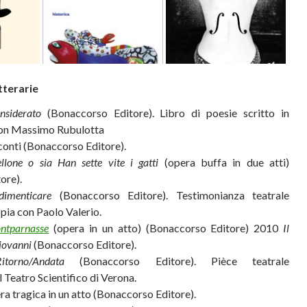
tterarie
nsiderato
(Bonaccorso Editore). Libro di poesie scritto in
con Massimo Rubulotta
onti (Bonaccorso Editore).
llone
o sia Han sette vite i gatti
(opera buffa in due atti)
ore).
imenticare
(Bonaccorso Editore). Testimonianza teatrale
pia con Paolo Valerio.
ntparnasse
(opera in un atto) (Bonaccorso Editore) 2010
Il
Giovanni
(Bonaccorso Editore).
itorno/Andata
(Bonaccorso Editore). Pièce teatrale
 Teatro Scientifico di Verona.
a tragica in un atto (Bonaccorso Editore).