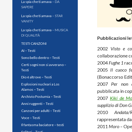
La spia che ti amava
– DA
SAPERE
La spia che ti amava
– STAR
VANITY
La spia che ti amava
– MUSICA
DI QUALITÀ
Pubblicazioni le
TESTI CANZONI
2002
Visto e co
AI – Testi
collaborazione 
Sono bello dentro – Testi
2004
Fughe 1
racc
Certi sogni non si avverano –
2005
Il cuoco fe
Testi
(Bonaccorso Edit
Dio è altrove – Testi
2007
Per non d
Esplosioni nucleari a Los
Alamos – Testi
pubblicata in cop
Archivio Postumia – Testi
2007
Kiki de Mo
Anni ruggenti – Testi
supplizio di Don 
Canzoni per adulti – Testi
2010
Andata/R
Voce – Testi
rappresentata dal
Il fantasma baciatore – testi
2011
Moro
– Oper
Solitari – Testi