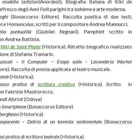
 modella
(edizioniAnordest). Biografia italiana di Kiki de
fresco degli Anni Folli parigini tra bohème e arte moderna.
oghi
(Bonaccorso Editore). Raccolta poetica di due testi,
i e Homunculus, scritti per il compositore Andrea Mannucci.
lla puntualità
(Giubilei Regnani). Pamphlet scritto in
on Andrea Battista.
Niki de Saint Phalle
(Historica). Ritratto biografico realizzato
ione di Stefania Tramarin.
musicali – Il Computer – Esopo suite – Lavanderia Warhol
re). Raccolta di poesia applicata al teatro musicale.
 snob
(Historica).
poco pratico di
scrittura creativa
(Historica). Scritto in
on Fabrizio Mastrorocco.
ndi Aforisti
(Odoya)
lo Smartphone
(Bonaccorso Editore)
 borghesia
(Historica)
asparente – Delirio di un tennista sentimentale
(Bonaccorso
i pratico di scrittura teatrale
(Historica)