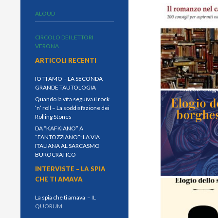
ALOUD
CIRCOLO DEI LETTORI
VERONA
ARTICOLI RECENTI
IO TI AMO – LA SECONDA
GRANDE TAUTOLOGIA
Quando la vita seguiva il rock
‘n’ roll – La soddisfazione dei
Rolling Stones
DA “KAFKIANO” A
“FANTOZZIANO”: LA VIA
ITALIANA AL SARCASMO
BUROCRATICO
INTERVISTE – LA SPIA
CHE TI AMAVA
La spia che ti amava
– IL
QUORUM