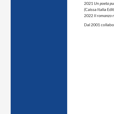
2021
Un poeta può
(
Caissa Italia Edi
2022
Il romanzo n
Dal 2001 collabor