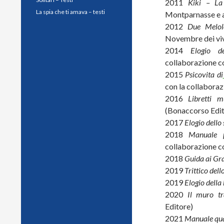
2011
Kiki – La
La spia che ti amava – testi
Montparnasse e af
2012
Due Melol
Novembre dei viv
2014
Elogio de
collaborazione c
2015
Psicovita di
con la collaboraz
2016
Libretti 
(Bonaccorso Edito
2017
Elogio dello
2018
Manuale 
collaborazione c
2018
Guida ai Gra
2019
Trittico del
2019
Elogio della
2020
Il muro tr
Editore)
2021
Manuale quas