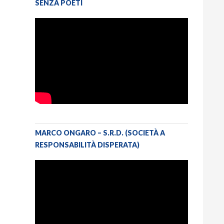
SENZA POETI
MARCO ONGARO – S.R.D. (SOCIETÀ A
RESPONSABILITÀ DISPERATA)