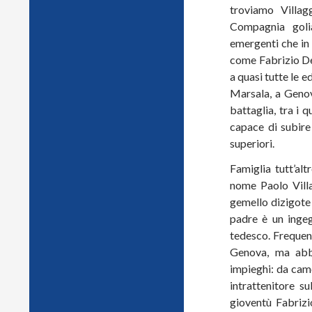
troviamo Villag
Compagnia gol
emergenti che in
come Fabrizio De
a quasi tutte le e
Marsala, a Genova
battaglia, tra i 
capace di subire
superiori.
Famiglia tutt’alt
nome Paolo Villa
gemello dizigote 
padre è un ingeg
tedesco. Frequenta
Genova, ma abba
impieghi: da cam
intrattenitore su
gioventù Fabrizi