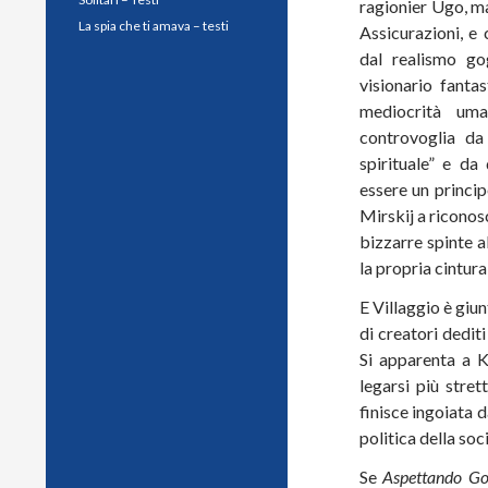
ragionier Ugo, m
La spia che ti amava – testi
Assicurazioni, e 
dal realismo go
visionario fanta
mediocrità uman
controvoglia da
spirituale” e da
essere un princip
Mirskij a riconos
bizzarre spinte a
la propria cintura
E Villaggio è giu
di creatori dediti
Si apparenta a 
legarsi più stre
finisce ingoiata 
politica della so
Se
Aspettando Go