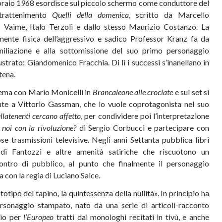
ebbraio 1968 esordisce sul piccolo schermo come conduttore del
trattenimento
Quelli della domenica
, scritto da Marcello
 Vaime, Italo Terzoli e dallo stesso Maurizio Costanzo. La
mente fisica dell’aggressivo e sadico Professor Kranz fa da
umiliazione e alla sottomissione del suo primo personaggio
ustrato: Giandomenico Fracchia. Di lì i successi s’inanellano in
tena.
nema con Mario Monicelli in
Brancaleone alle crociate
e sul set si
nte a Vittorio Gassman, che lo vuole coprotagonista nel suo
llatenenti cercano affetto
, per condividere poi l’interpretazione
 noi con la rivoluzione?
di Sergio Corbucci e partecipare con
e trasmissioni televisive. Negli anni Settanta pubblica libri
 di Fantozzi e altre amenità satiriche che riscuotono un
contro di pubblico, al punto che finalmente il personaggio
 con la regia di Luciano Salce.
totipo del tapino, la quintessenza della nullità». In principio ha
rsonaggio stampato, nato da una serie di articoli-racconto
gio per
l’Europeo
tratti dai monologhi recitati in tivù, e anche