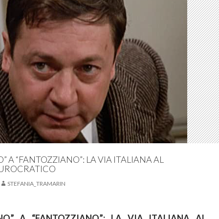
” A “FANTOZZIANO”: LA VIA ITALIANA AL
UROCRATICO
STEFANIA_TRAMARIN
NO” A “FANTOZZIANO”: LA VIA ITALIANA AL