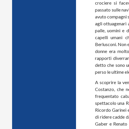
crociere si fac
passato sulle nav
avuto compagni st
agli ottuagenari
palle, uomini e d
capelli umani 
Berlusconi. Non er
donne era molto 
rapporti diverra
detto che sono u
perso le ultime el
A scoprire la ven
Costanzo, che ne
frequentato caba
spettacolo una R
Ricordo Garinei e
di ridere cadde d
Gaber e Renato 