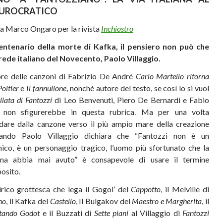
UROCRATICO
da Marco Ongaro per la rivista
Inchiostro
entenario della morte di Kafka, il pensiero non può che
rede italiano del Novecento, Paolo Villaggio.
re delle canzoni di Fabrizio De André
Carlo Martello ritorna
Poitier
e
Il fannullone
, nonché autore del testo, se così lo si vuol
llata di Fantozzi
di Leo Benvenuti, Piero De Bernardi e Fabio
io non sfigurerebbe in questa rubrica. Ma per una volta
dare dalla canzone verso il più ampio mare della creazione
quando Paolo Villaggio dichiara che “Fantozzi non è un
co, è un personaggio tragico, l’uomo più sfortunato che la
liana abbia mai avuto” è consapevole di usare il termine
posito.
tirico grottesca che lega il Gogol’ del
Cappotto
, il Melville di
no
, il Kafka del
Castello
, Il Bulgakov del
Maestro e Margherita
, il
tando Godot
e il Buzzati di
Sette piani
al Villaggio di
Fantozzi