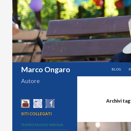
VAI AL CON
Cerca
Marco Ongaro
BLOG
I
Autore
Archivi ta
SITI COLLEGATI
TEATRO NUOVO VERONA