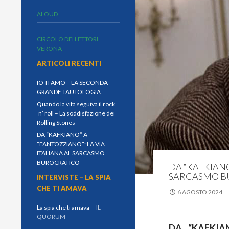
ALOUD
CIRCOLO DEI LETTORI
VERONA
ARTICOLI RECENTI
IO TI AMO – LA SECONDA
GRANDE TAUTOLOGIA
Quando la vita seguiva il rock
‘n’ roll – La soddisfazione dei
Rolling Stones
DA “KAFKIANO” A
“FANTOZZIANO”: LA VIA
ITALIANA AL SARCASMO
BUROCRATICO
DA “KAFKIANO
SARCASMO B
INTERVISTE – LA SPIA
CHE TI AMAVA
6 AGOSTO 2024
La spia che ti amava
– IL
QUORUM
DA “KAFKIA