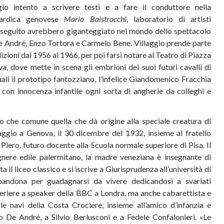
gio intento a scrivere testi e a fare il conduttore nella
iardica genovese
Mario Baistrocchi
, laboratorio di artisti
 seguito avrebbero giganteggiato nel mondo dello spettacolo
 André, Enzo Tortora e Carmelo Bene. Villaggio prende parte
dizioni dal 1956 al 1966, per poi farsi notare al Teatro di Piazza
, dove mette in scena gli embrioni dei suoi futuri cavalli di
quali il prototipo fantozziano, l’infelice Giandomenico Fracchia
 con innocenza infantile ogni sorta di angherie da colleghi e
ro che comune quella che dà origine alla speciale creatura di
ggio a Genova, il 30 dicembre del 1932, insieme al fratello
Piero, futuro docente alla Scuola normale superiore di Pisa. Il
nere edile palermitano, la madre veneziana è insegnante di
 il liceo classico e si iscrive a Giurisprudenza all’università di
ndona per guadagnarsi da vivere dedicandosi a svariati
eriere a speaker della BBC a Londra, ma anche cabarettista e
lle navi della Costa Crociere, insieme all’amico d’infanzia e
o De André, a Silvio Berlusconi e a Fedele Confalonieri. «Le