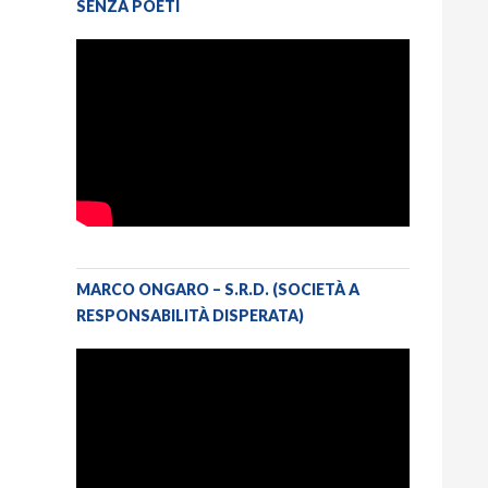
SENZA POETI
MARCO ONGARO – S.R.D. (SOCIETÀ A
RESPONSABILITÀ DISPERATA)