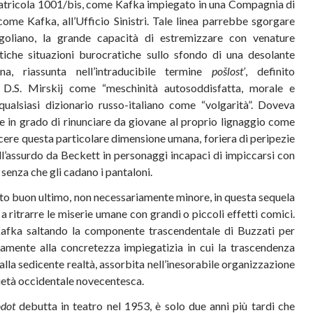
atricola 1001/bis, come Kafka impiegato in una Compagnia di
come Kafka, all’Ufficio Sinistri. Tale linea parrebbe sgorgare
goliano, la grande capacità di estremizzare con venature
stiche situazioni burocratiche sullo sfondo di una desolante
a, riassunta nell’intraducibile termine
pošlost’
, definito
 D.S. Mirskij come “meschinità autosoddisfatta, morale e
 qualsiasi dizionario russo-italiano come “volgarità”. Doveva
e in grado di rinunciare da giovane al proprio lignaggio come
cere questa particolare dimensione umana, foriera di peripezie
ll’assurdo da Beckett in personaggi incapaci di impiccarsi con
 senza che gli cadano i pantaloni.
nto buon ultimo, non necessariamente minore, in questa sequela
 a ritrarre le miserie umane con grandi o piccoli effetti comici.
Kafka saltando la componente trascendentale di Buzzati per
ttamente alla concretezza impiegatizia in cui la trascendenza
dalla sedicente realtà, assorbita nell’inesorabile organizzazione
cietà occidentale novecentesca.
dot
debutta in teatro nel 1953, è solo due anni più tardi che