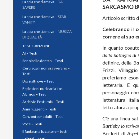
La spia che ti amava
– DA
SARCASMO B
SAPERE
La spia che ti amava
– STAR
Articolo scritto 
VANITY
Celebrando il c
La spia che ti amava
– MUSICA
correre al suo e
DI QUALITÀ
TESTI CANZONI
In quanto coauto
AI – Testi
dalla battaglia di 
Sono bello dentro – Testi
definire, della
Ba
Certi sogni non si avverano –
Frizzi, Villagg
Testi
preferiamo eson
Dio è altrove – Testi
letteraria. E 
Esplosioni nucleari a Los
personaggio comi
Alamos – Testi
letteratura ita
Archivio Postumia – Testi
letteratura a pro
Anni ruggenti – Testi
Canzoni per adulti – Testi
C’è una linea sa
Voce – Testi
Bartleby lo scriva
Il fantasma baciatore – testi
Beckett di
Aspet
Solitari – Testi