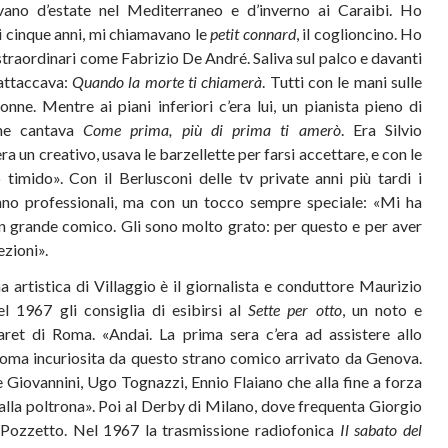
evano d’estate nel Mediterraneo e d’inverno ai Caraibi. Ho
i cinque anni, mi chiamavano le
petit connard
, il coglioncino. Ho
raordinari come Fabrizio De André. Saliva sul palco e davanti
 attaccava:
Quando la morte ti chiamerà
. Tutti con le mani sulle
onne. Mentre ai piani inferiori c’era lui, un pianista pieno di
che cantava
Come prima, più di prima ti amerò
. Era Silvio
a un creativo, usava le barzellette per farsi accettare, e con le
timido». Con il Berlusconi delle tv private anni più tardi i
nno professionali, ma con un tocco sempre speciale: «Mi ha
n grande comico. Gli sono molto grato: per questo e per aver
ezioni».
a artistica di Villaggio è il giornalista e conduttore Maurizio
l 1967 gli consiglia di esibirsi al
Sette per otto
, un noto e
ret di Roma. «Andai. La prima sera c’era ad assistere allo
oma incuriosita da questo strano comico arrivato da Genova.
 Giovannini, Ugo Tognazzi, Ennio Flaiano che alla fine a forza
alla poltrona». Poi al Derby di Milano, dove frequenta Giorgio
Pozzetto. Nel 1967 la trasmissione radiofonica
Il sabato del