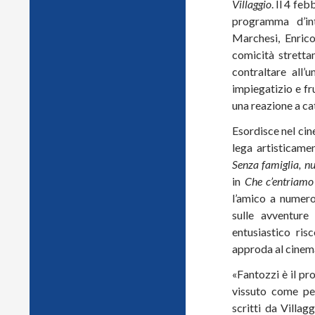
Villaggio
. Il 4 f
programma d’in
Marchesi, Enrico
comicità stretta
contraltare all’
impiegatizio e fr
una reazione a ca
Esordisce nel ci
lega artisticame
Senza famiglia, nu
in
Che c’entriamo
l’amico a numeros
sulle avventure
entusiastico ris
approda al cinema
«Fantozzi è il pro
vissuto come pe
scritti da Villag